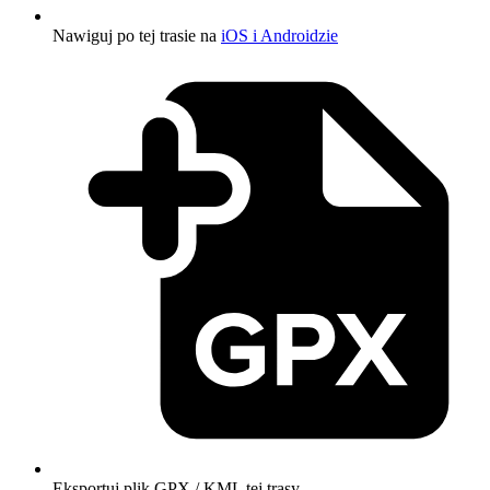
Nawiguj po tej trasie na
iOS i Androidzie
Eksportuj plik GPX / KML tej trasy