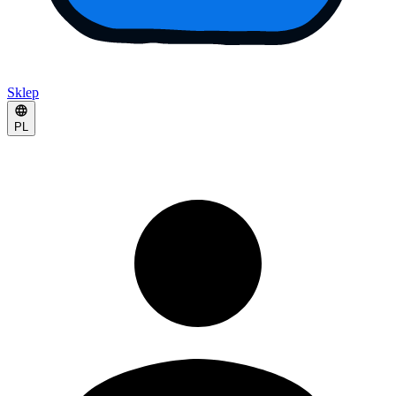
Sklep
PL