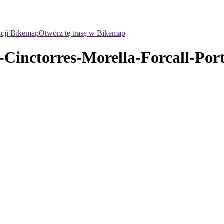
acji Bikemap
Otwórz tę trasę w Bikemap
inctorres-Morella-Forcall-Porte
.