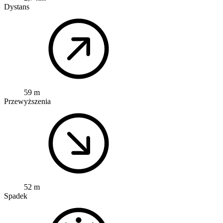
Dystans
59 m
Przewyższenia
52 m
Spadek