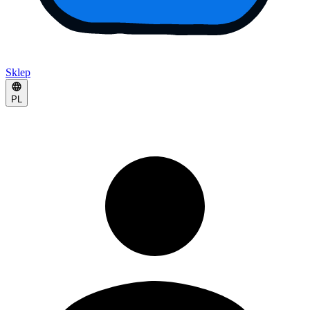
Sklep
PL