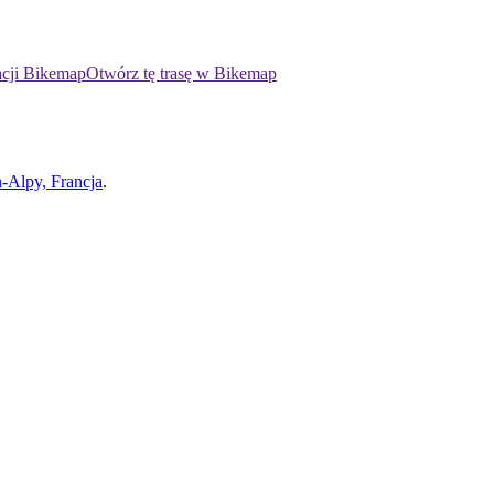
acji Bikemap
Otwórz tę trasę w Bikemap
-Alpy, Francja
.