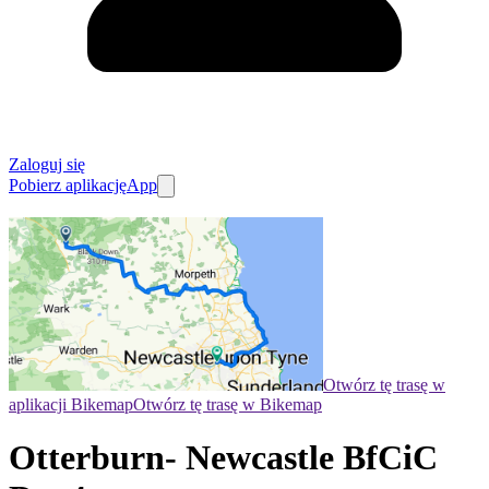
Zaloguj się
Pobierz aplikację
App
Otwórz tę trasę w
aplikacji Bikemap
Otwórz tę trasę w Bikemap
Otterburn- Newcastle BfCiC