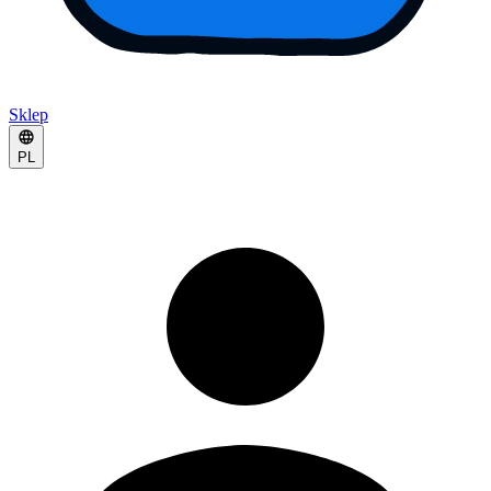
Sklep
PL