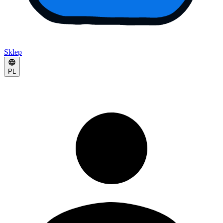
Sklep
PL