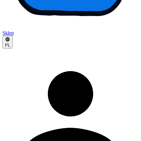
Sklep
PL