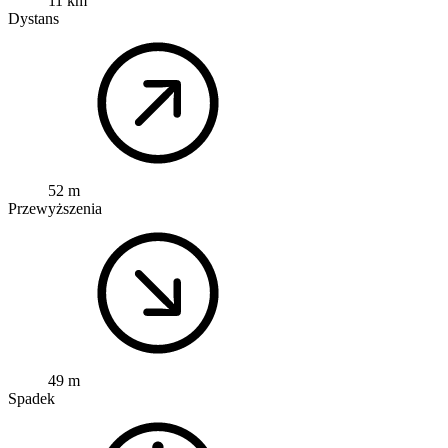
11 km
Dystans
52 m
Przewyższenia
49 m
Spadek