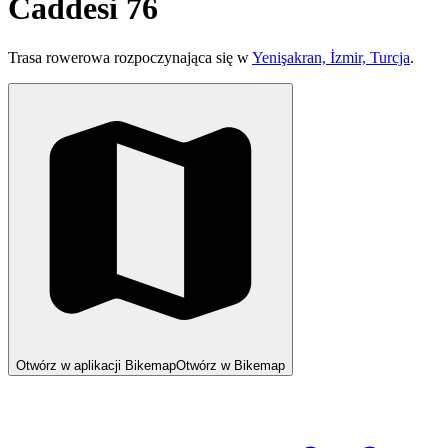
Caddesi 76
Trasa rowerowa rozpoczynająca się w
Yenişakran, İzmir, Turcja
.
Otwórz w aplikacji Bikemap
Otwórz w Bikemap