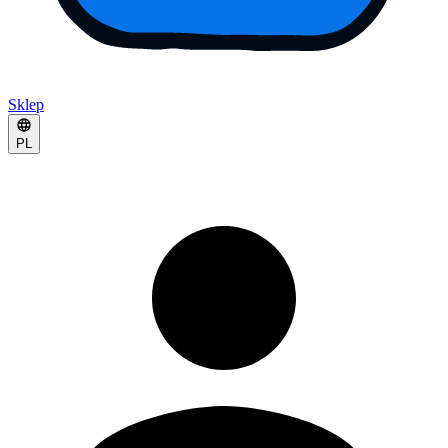
Sklep
PL