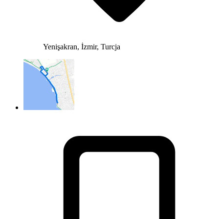
Yenişakran, İzmir, Turcja