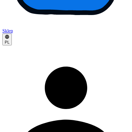
Sklep
PL