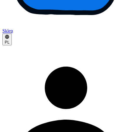
Sklep
PL