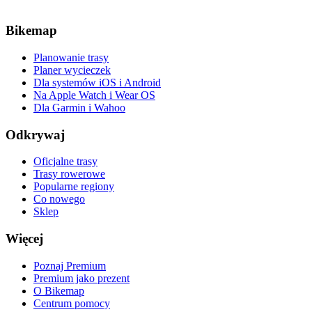
Bikemap
Planowanie trasy
Planer wycieczek
Dla systemów iOS i Android
Na Apple Watch i Wear OS
Dla Garmin i Wahoo
Odkrywaj
Oficjalne trasy
Trasy rowerowe
Popularne regiony
Co nowego
Sklep
Więcej
Poznaj Premium
Premium jako prezent
O Bikemap
Centrum pomocy