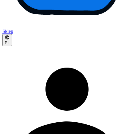
Sklep
PL