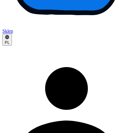
Sklep
PL