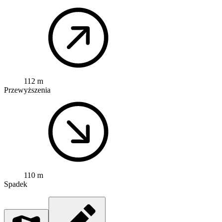
112 m
Przewyższenia
110 m
Spadek