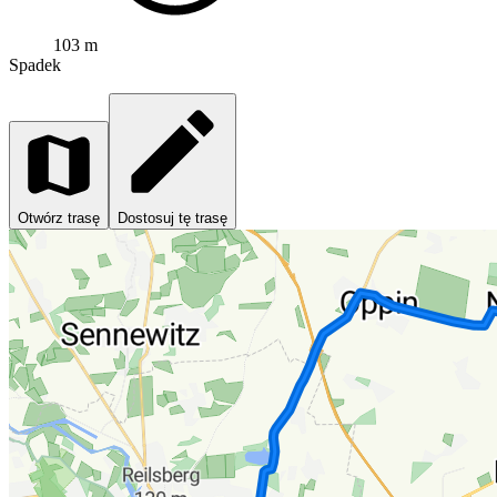
103 m
Spadek
Otwórz trasę
Dostosuj tę trasę