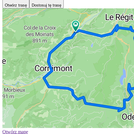
Otwórz trasę
Dostosuj tę trasę
Otwórz mapę