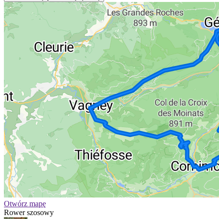
Otwórz mapę
Rower szosowy