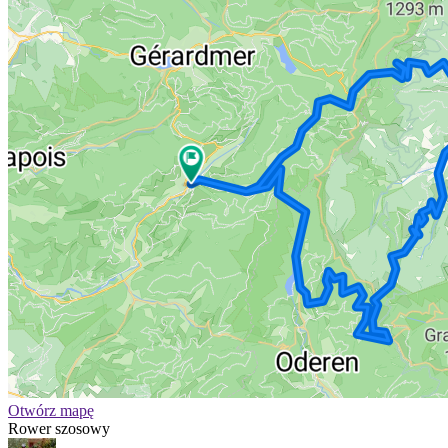
Otwórz mapę
Rower szosowy