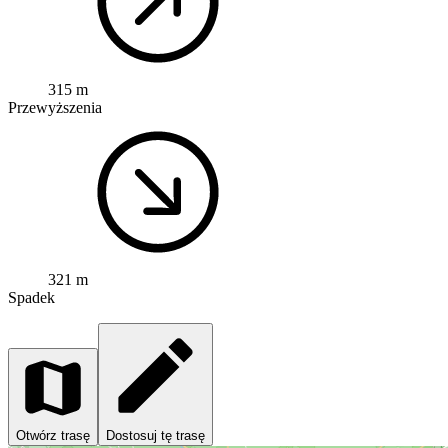
315 m
Przewyższenia
321 m
Spadek
Otwórz trasę
Dostosuj tę trasę