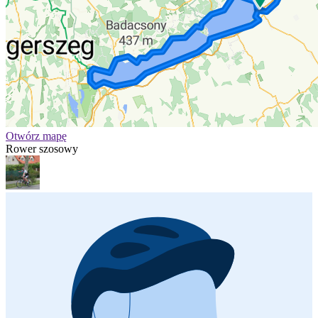
Otwórz mapę
Rower szosowy