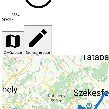
3664 m
Spadek
Otwórz trasę
Dostosuj tę trasę