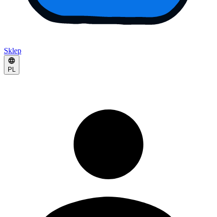
Sklep
PL