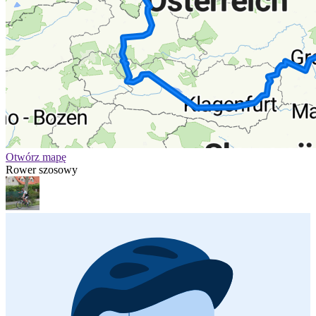
Otwórz mapę
Rower szosowy