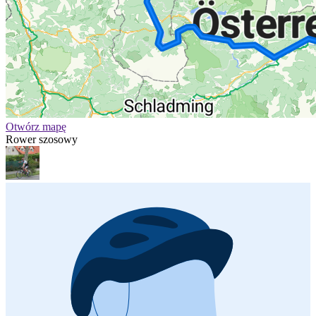
Otwórz mapę
Rower szosowy