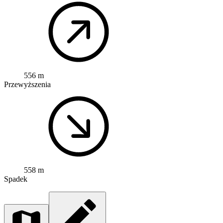
556 m
Przewyższenia
558 m
Spadek