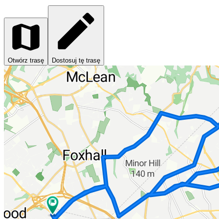
Otwórz trasę
Dostosuj tę trasę