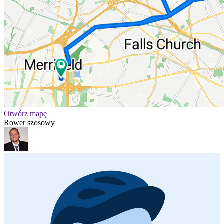
Otwórz mapę
Rower szosowy