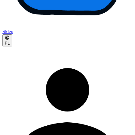
Sklep
PL