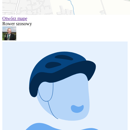
Otwórz mapę
Rower szosowy