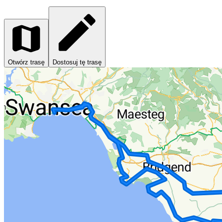
Otwórz trasę
Dostosuj tę trasę