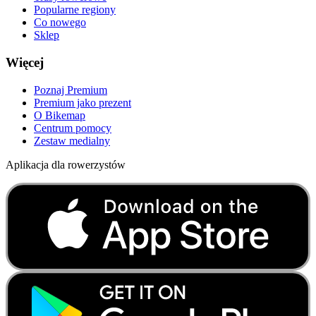
Popularne regiony
Co nowego
Sklep
Więcej
Poznaj Premium
Premium jako prezent
O Bikemap
Centrum pomocy
Zestaw medialny
Aplikacja dla rowerzystów