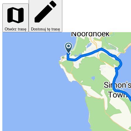
Otwórz trasę
Dostosuj tę trasę