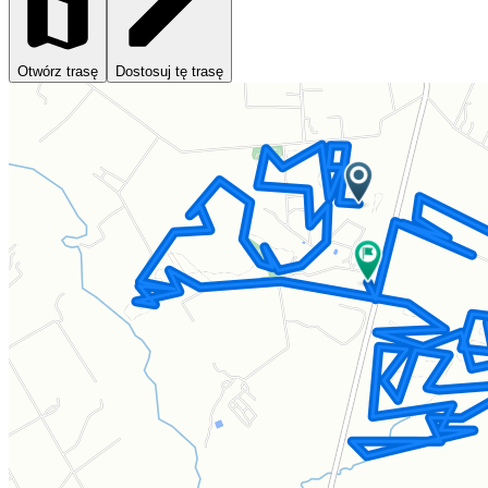
Otwórz trasę
Dostosuj tę trasę