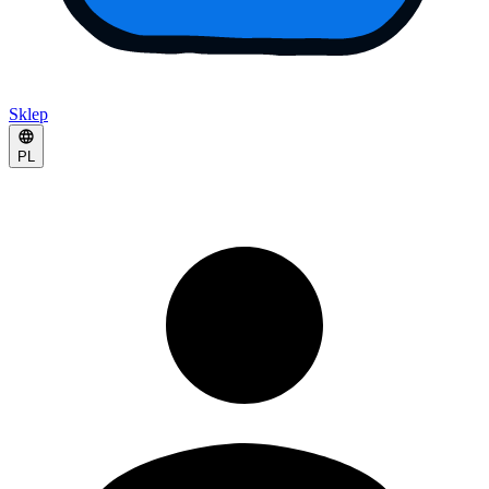
Sklep
PL