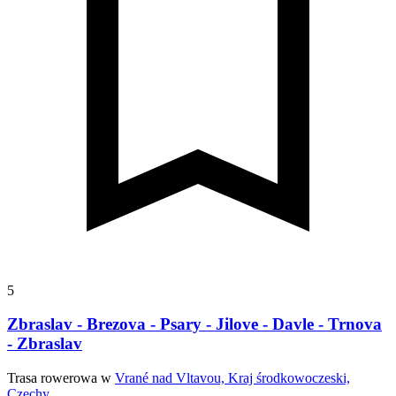
5
Zbraslav - Brezova - Psary - Jilove - Davle - Trnova
- Zbraslav
Trasa rowerowa w
Vrané nad Vltavou, Kraj środkowoczeski,
Czechy