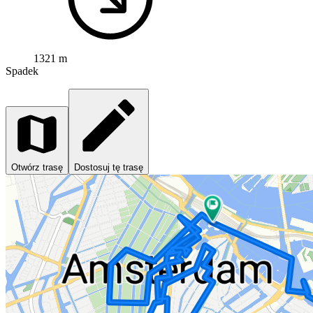
1321 m
Spadek
Otwórz trasę
Dostosuj tę trasę