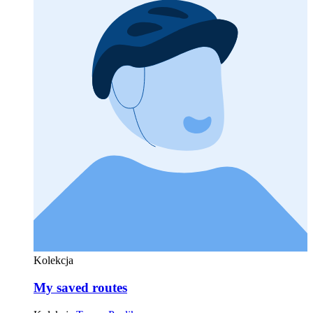
Kolekcja
My saved routes