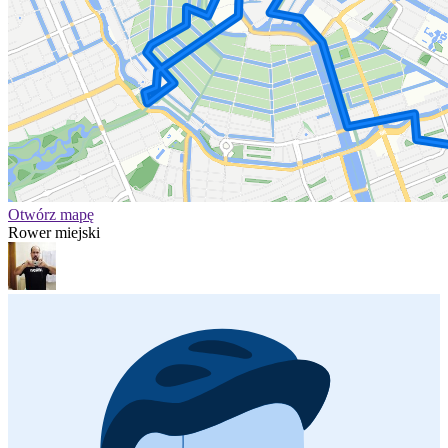
Otwórz mapę
Rower miejski