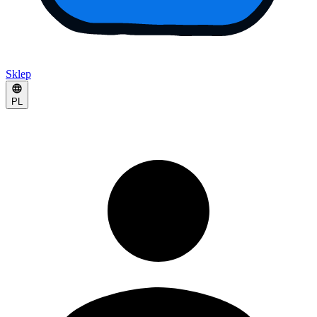
Sklep
PL