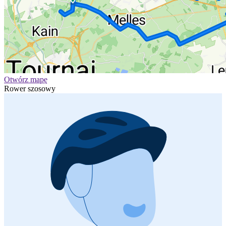
Otwórz mapę
Rower szosowy