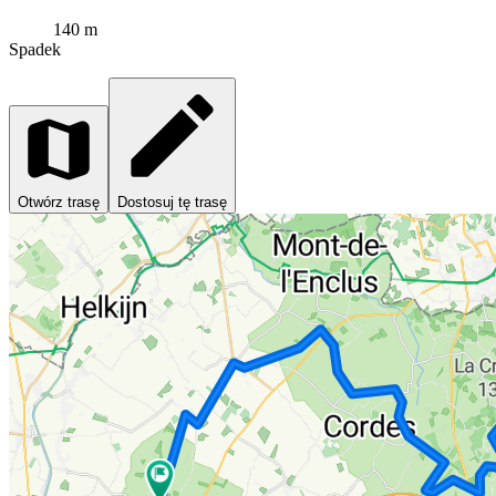
140 m
Spadek
Otwórz trasę
Dostosuj tę trasę