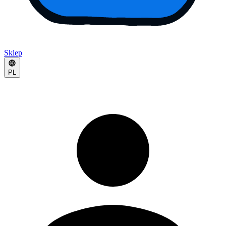
Sklep
PL