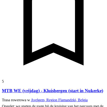
5
MTB WE (vrijdag) - Kluisbergen (start in Nukerke)
Trasa rowerowa w
Avelgem, Region Flamandzki, Belgia
Opgelet: we starten de route bij de kruising van het parcours met de