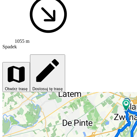
1055 m
Spadek
Otwórz trasę
Dostosuj tę trasę