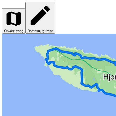
Otwórz trasę
Dostosuj tę trasę