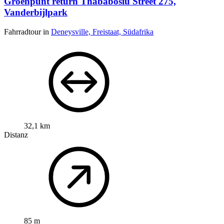
Groenpunt return Thababosiu Street 275,
Vanderbijlpark
Fahrradtour in
Deneysville, Freistaat, Südafrika
32,1 km
Distanz
85 m