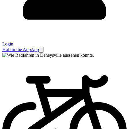
Login
Hol dir die App
App