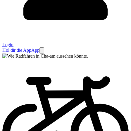
Login
Hol dir die App
App