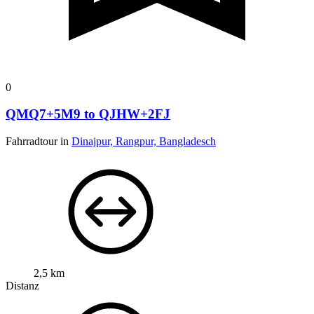
0
QMQ7+5M9 to QJHW+2FJ
Fahrradtour in
Dinajpur, Rangpur, Bangladesch
2,5 km
Distanz