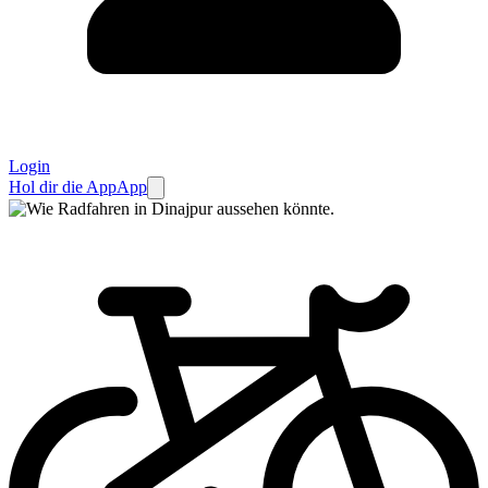
Login
Hol dir die App
App