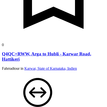
0
Q4QC+RWW, Arga to Hubli - Karwar Road,
Hattikeri
Fahrradtour in
Karwar, State of Karnataka, Indien