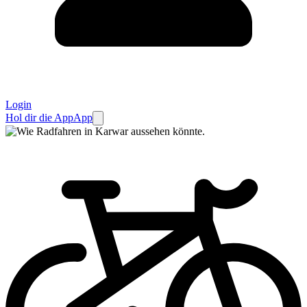
Login
Hol dir die App
App