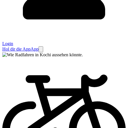
Login
Hol dir die App
App