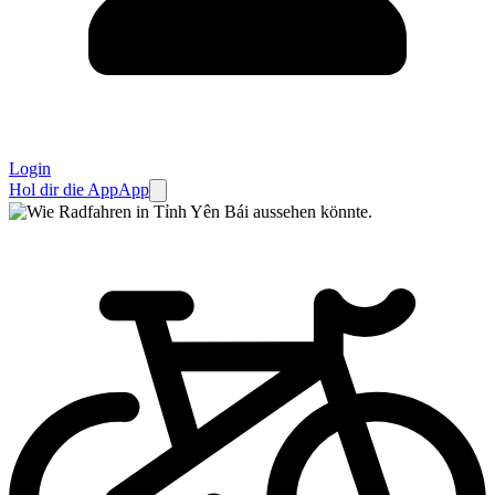
Login
Hol dir die App
App