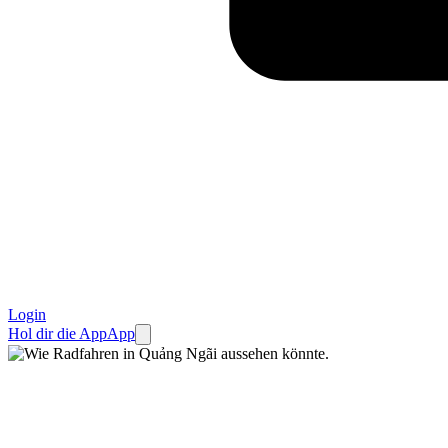
Login
Hol dir die App
App