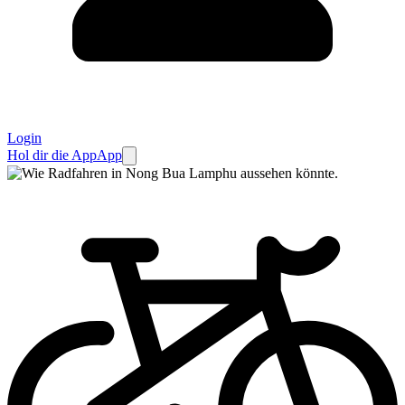
Login
Hol dir die App
App