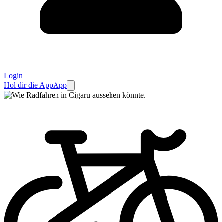
Login
Hol dir die App
App