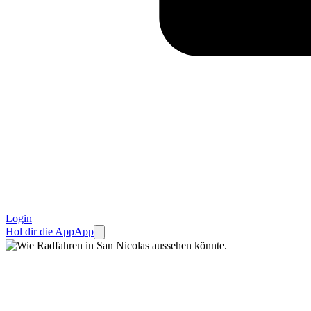
Login
Hol dir die App
App