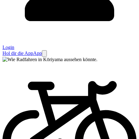
Login
Hol dir die App
App