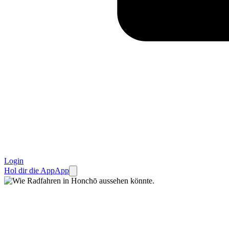
Login
Hol dir die App
App