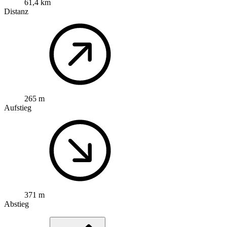
61,4 km
Distanz
265 m
Aufstieg
371 m
Abstieg