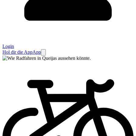
Login
Hol dir die App
App