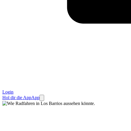
Login
Hol dir die App
App