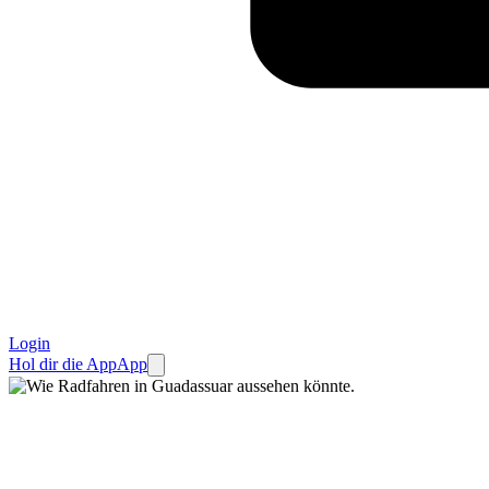
Login
Hol dir die App
App