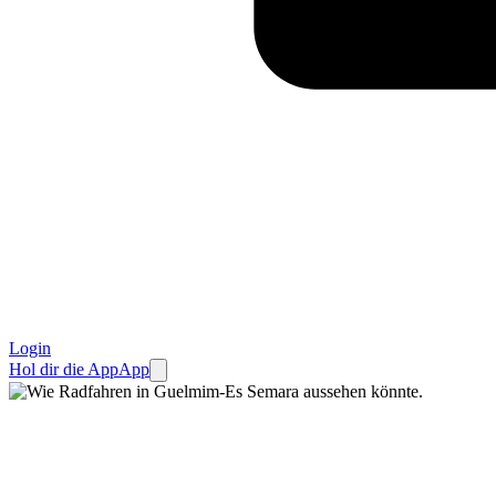
Login
Hol dir die App
App