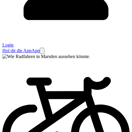
Login
Hol dir die App
App