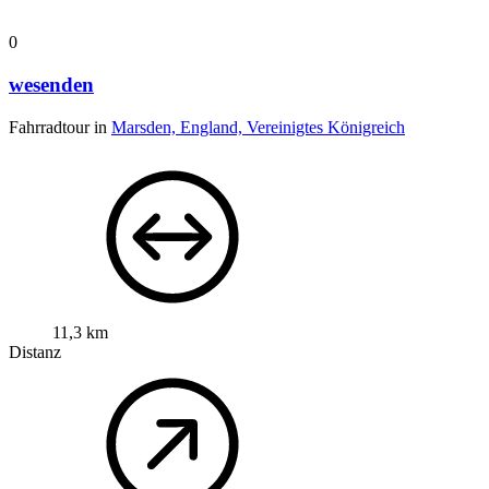
0
wesenden
Fahrradtour in
Marsden, England, Vereinigtes Königreich
11,3 km
Distanz