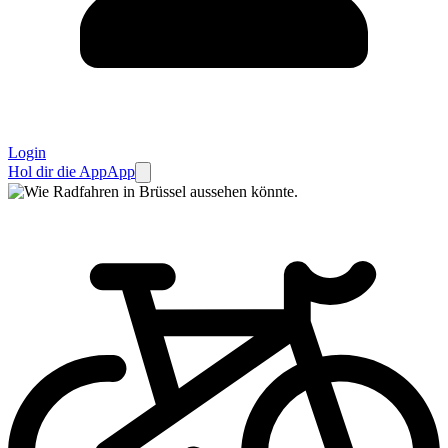
Login
Hol dir die App
App