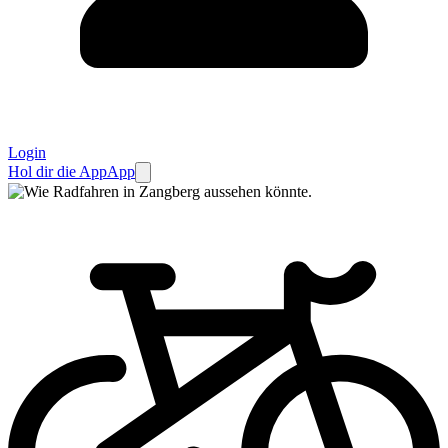
Login
Hol dir die App
App