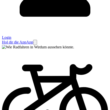
Login
Hol dir die App
App