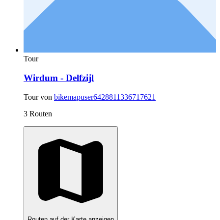
Tour
Wirdum - Delfzijl
Tour von
bikemapuser6428811336717621
3 Routen
Routen auf der Karte anzeigen