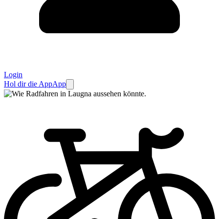
Login
Hol dir die App
App