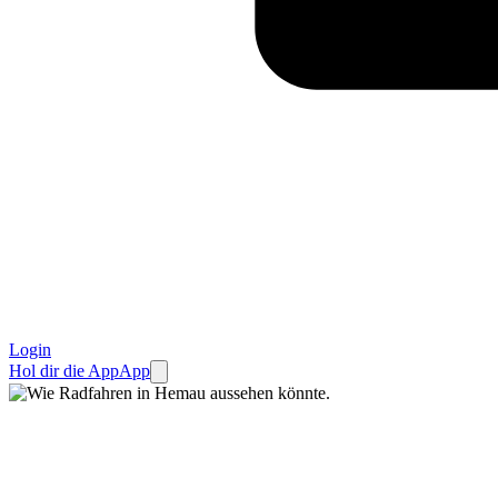
Login
Hol dir die App
App