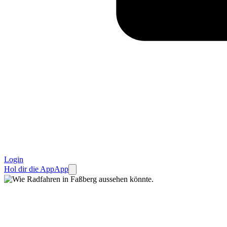
Login
Hol dir die App
App