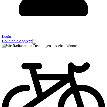
Login
Hol dir die App
App