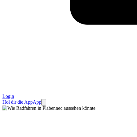
Login
Hol dir die App
App