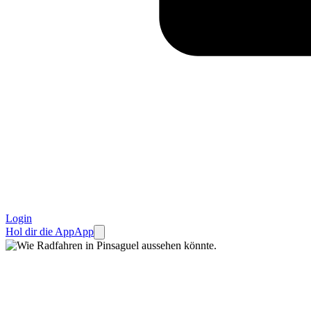
Login
Hol dir die App
App