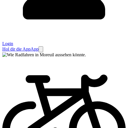
Login
Hol dir die App
App