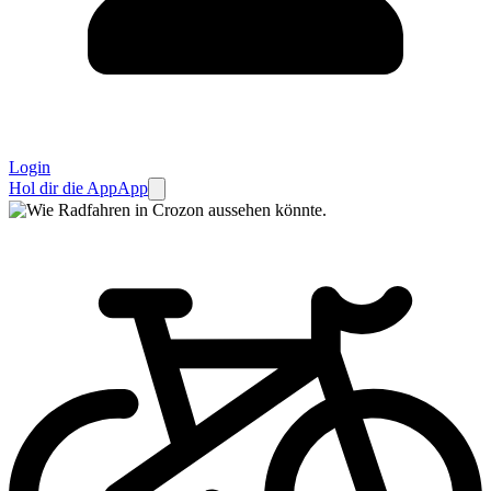
Login
Hol dir die App
App