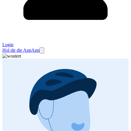
Login
Hol dir die App
App