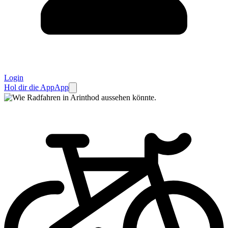
Login
Hol dir die App
App