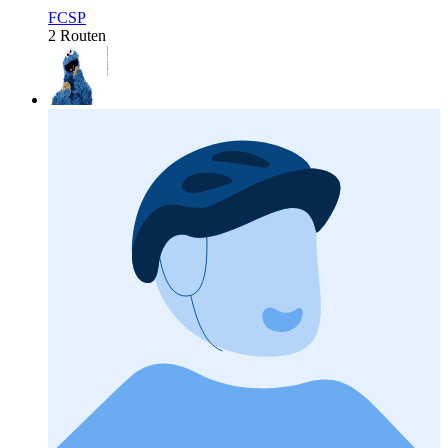
FCSP
2 Routen